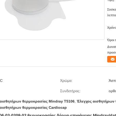
Τιμή:
Συσκε
λεπτο
Χρόνο
Όροι 
Δυνατ
προσ
VC
Χρώμα:
Άσπ
Συνδετήρας:
ορθο
αισθητήρων θερμοκρασίας Mindray T5106
,
Έλεγχος αισθητήρων 
αισθητήρων θερμοκρασίας Cardiocap
06-03-0209-02 θερμοκρασίας δέρμα-επιφάνειας Mindray/d