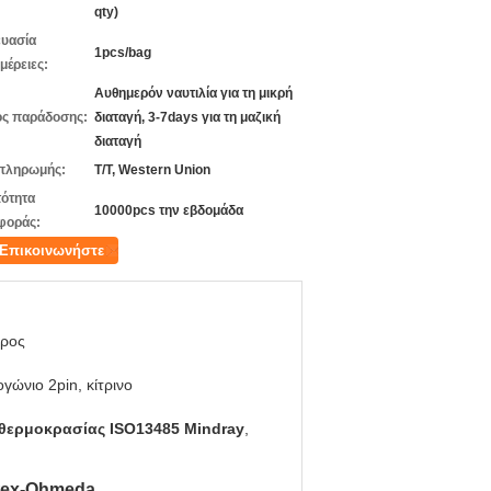
qty)
υασία
1pcs/bag
μέρειες:
Αυθημερόν ναυτιλία για τη μικρή
ς παράδοσης:
διαταγή, 3-7days για τη μαζική
διαταγή
πληρωμής:
T/T, Western Union
ότητα
10000pcs την εβδομάδα
φοράς:
Επικοινωνήστε
ρος
γώνιο 2pin, κίτρινο
θερμοκρασίας ISO13485 Mindray
,
atex-Ohmeda