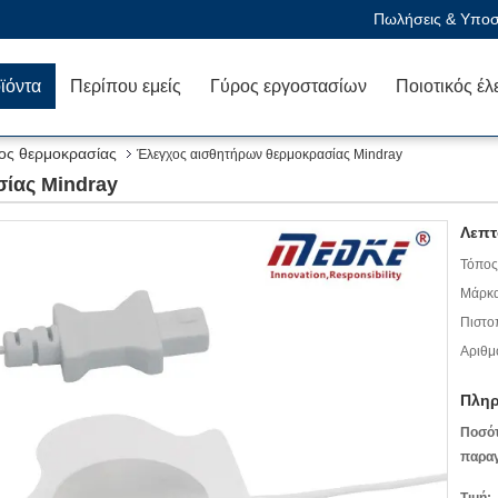
Πωλήσεις & Υποστ
ϊόντα
Περίπου εμείς
Γύρος εργοστασίων
Ποιοτικός έλ
χος θερμοκρασίας
Έλεγχος αισθητήρων θερμοκρασίας Mindray
ίας Mindray
Λεπτ
Τόπος
Μάρκα
Πιστο
Αριθμ
Πληρ
Ποσό
παραγ