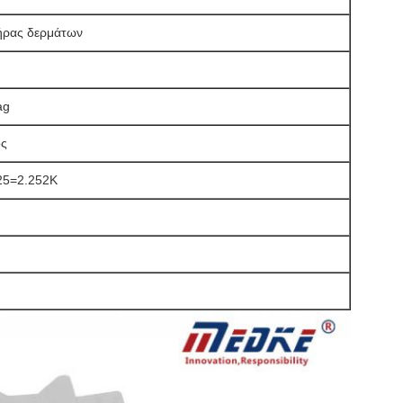
ήρας δερμάτων
ag
ος
5=2.252K