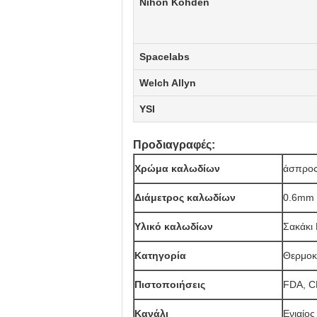
Nihon Kohden
Spacelabs
Welch Allyn
YSI
Προδιαγραφές:
Χρώμα καλωδίων
άσπρο
Διάμετρος καλωδίων
0.6mm
Υλικό καλωδίων
Σακάκι
Κατηγορία
Θερμοκ
Πιστοποιήσεις
FDA, C
Κανάλι
Ενιαίος