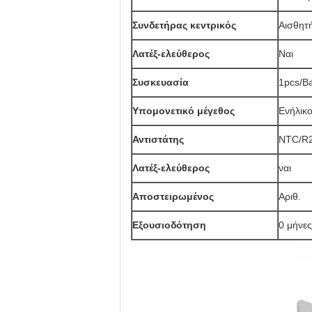
Συνδετήρας κεντρικός
Αισθητ
Λατέξ-ελεύθερος
Ναι
Συσκευασία
1pcs/B
Υπομονετικό μέγεθος
Ενήλικ
Αντιστάτης
NTC/R2
Λατέξ-ελεύθερος
ναι
Αποστειρωμένος
Αριθ.
Εξουσιοδότηση
0 μήνες