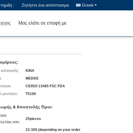
ήριξη :
Ζητήστε ένα απόσπασμα
Greek
εγχος
Μας ελάτε σε επαφή με
ομέρειες:
 καταγωγής:
ΚΙΝΑ
:
MEDKE
ποίηση:
CE/ISO 13485 FSC FDA
ό μοντέλου:
T5106
ωμής & Αποστολής Όροι:
τητα
25pieces
γελίας min:
23-30$ (depending on your order