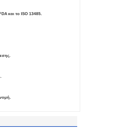
FDA και το ISO 13485.
εσης.
.
νομή.