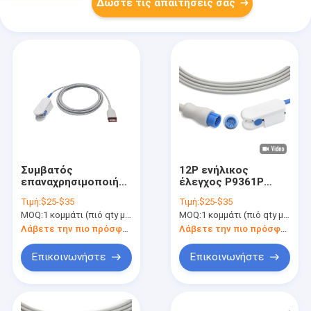
Δώστε τις απαιτήσεις σας
Συμβατός
12P ενήλικος
επαναχρησιμοποιήσιμος
έλεγχος P9361P
Spo2 ενήλικος
συμβατό Comen
Τιμή:
$25-$35
Τιμή:
$25-$35
αισθητήρας P9315T
άκρων δακτύλου
MOQ:
1 κομμάτι (πιό qty με την καλύτερη έκπτωση)
MOQ:
1 κομμάτι (πιό qty με την καλύτερη έκπτωση)
συνδετήρων
SpO2 Senor
Λάβετε την πιο πρόσφατη τιμή
Λάβετε την πιο πρόσφατη τιμή
Επικοινωνήστε
Επικοινωνήστε