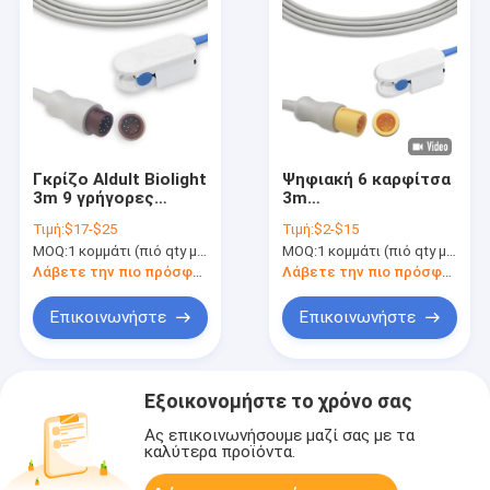
Γκρίζο Aldult Biolight
Ψηφιακή 6 καρφίτσα
3m 9 γρήγορες
3m
απαντήσεις
επαναχρησιμοποιήσιμος
Τιμή:
$17-$25
Τιμή:
$2-$15
αισθητήρων
αισθητήρας Spo2
MOQ:
1 κομμάτι (πιό qty με την καλύτερη έκπτωση)
MOQ:
1 κομμάτι (πιό qty με την καλύτερη έκπτωση)
δάχτυλων
συμβατός για Contec
καρφιτσών spo2
Λάβετε την πιο πρόσφατη τιμή
Λάβετε την πιο πρόσφατη τιμή
Επικοινωνήστε
Επικοινωνήστε
Εξοικονομήστε το χρόνο σας
Ας επικοινωνήσουμε μαζί σας με τα
καλύτερα προϊόντα.