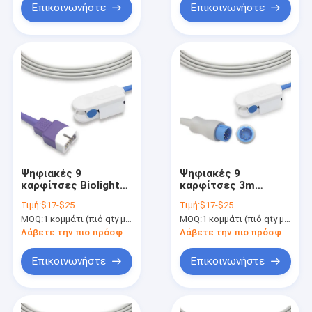
Επικοινωνήστε
Επικοινωνήστε
Ψηφιακές 9
Ψηφιακές 9
καρφίτσες Biolight
καρφίτσες 3m
1m
Biolight ακριβής
Τιμή:
$17-$25
Τιμή:
$17-$25
επαναχρησιμοποιήσιμος
μέτρηση αισθητήρων
MOQ:
1 κομμάτι (πιό qty με την καλύτερη έκπτωση)
MOQ:
1 κομμάτι (πιό qty με την καλύτερη έκπτωση)
τύπος άκρων
Aldult SpO2
δακτύλου Aldult
Λάβετε την πιο πρόσφατη τιμή
Λάβετε την πιο πρόσφατη τιμή
αισθητήρων Spo2
Επικοινωνήστε
Επικοινωνήστε