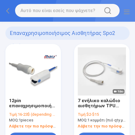
Επαναχρησιμοποιήσιμος Αισθητήρας Spo2
(24)
12pin
7 ενήλικο καλώδιο
επαναχρησιμοποιήσιμος
αισθητήρων TPU
αισθητήρας Spo2
Nelcor Spo2
Τιμή:
16-23$ (depending on your qty)
Τιμή:
$2-$15
συνδετήρων
MOQ:
1pieces
MOQ:
1 κομμάτι (πιό qty με την καλύτερη έκπτωση)
δάχτυλων
καρφιτσών
Λάβετε την πιο πρόσφατη τιμή
Λάβετε την πιο πρόσφατη τιμή