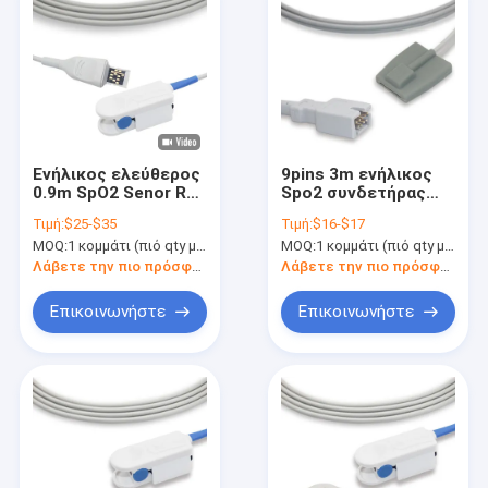
Ενήλικος ελεύθερος
9pins 3m ενήλικος
0.9m SpO2 Senor RD
Spo2 συνδετήρας
ΚΑΘΟΡΙΣΜΈΝΟΣ
της Γερμανίας
Τιμή:
$25-$35
Τιμή:
$16-$17
έλεγχος λατέξ
αισθητήρων
MOQ:
1 κομμάτι (πιό qty με την καλύτερη έκπτωση)
MOQ:
1 κομμάτι (πιό qty με την καλύτερη έκπτωση)
σιλικόνης
Λάβετε την πιο πρόσφατη τιμή
Λάβετε την πιο πρόσφατη τιμή
Επικοινωνήστε
Επικοινωνήστε
Σπίτι
προϊόντα
Σχετικά με εμάς