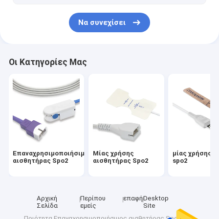
Να συνεχίσει
Οι Κατηγορίες Μας
Επαναχρησιμοποιήσιμος
Μίας χρήσης
μίας χρήσης έ
αισθητήρας Spo2
αισθητήρας Spo2
spo2
Αρχική
Περίπου
επαφή
Desktop
Σελίδα
εμείς
Site
Ποιότητα
Επαναχρησιμοποιήσιμος αισθητήρας Spo2
Κίνα