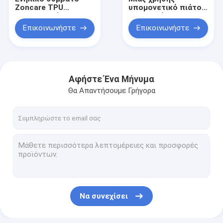
Zoncare TPU
υπομονετικό πιάτο
θερμοκρασίας
εξαρτημάτων PVC
δερμάτων σακάκι
Electrosurgical με το
Επικοινωνήστε
Επικοινωνήστε
PVC ελέγχων T1368
καλώδιο REM
CP1020
Αφήστε Ένα Μήνυμα
Θα Απαντήσουμε Γρήγορα
Σπίτι
Προϊόντα
Να συνεχίσει
Περίπου εμείς