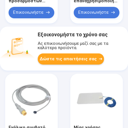
προσαρμοστών
επαναχρησιμοποιήσιμος
σειράς TPU RD
Spo2 ενήλικος
ΚΑΘΟΡΙΣΜΈΝΟ
αισθητήρας P9315T
Επικοινωνήστε
Επικοινωνήστε
συνδετήρας
συνδετήρων
καρφιτσών 2,2 μέτρο
Εξοικονομήστε το χρόνο σας
Ας επικοινωνήσουμε μαζί σας με τα
καλύτερα προϊόντα.
Δώστε τις απαιτήσεις σας
Ενήλικο συμβατό
Μίας χρήσης