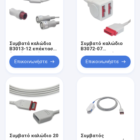
Συμβατά καλώδια
Συμβατό καλώδιο
B3013-12 επέκτασης
B3072-07
διπλός-τελών IBP
προσαρμοστών
Mindray DS ΗΠΑ
υποδοχών IBP της
Επικοινωνήστε
Επικοινωνήστε
Γερμανίας Marquette
διπλό
Συμβατό καλώδιο 20
Συμβατός