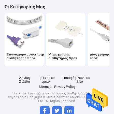
Γύρος εργοστασίων
Οι Κατηγορίες Μας
Ποιοτικός έλεγχος
Μας ελάτε σε επαφή με
Ζητήστε ένα απόσπασμα
Επαναχρησιμοποιήσιμος
Μίας χρήσης
μίας χρήσης έ
αισθητήρας Spo2
αισθητήρας Spo2
spo2
Επαναχρησιμοποιήσιμος αισθητήρας Spo2
Μίας χρήσης αισθητήρας Spo2
Αρχική
Περίπου
επαφή
Desktop
Σελίδα
εμείς
Site
μίας χρήσης έλεγχος spo2
Sitemap
Privacy Policy
Ποιότητα
Επαναχρησιμοποιήσιμος αισθητήρας Spo2
Κίνα
SPO2 καλώδιο επέκτασης
εργοστάσιο.Copyright © 2026 Shenzhen Medke Technology Co.,
Ltd.. All Rights Reserved.
ecg υπομονετικό καλώδιο