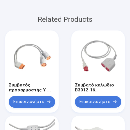
Related Products
Συμβατός
Συμβατό καλώδιο
προσαρμοστής Υ-
B3012-16
καλωδίων drager-
προσαρμοστών 6pin
Siemens καλώδιο
διπλό επικεφαλής
Επικοινωνήστε
Επικοινωνήστε
B3042-04
Spacelabs Ultraview
προσαρμοστών 16
IBP
έως 10 καρφιτσών
IBP