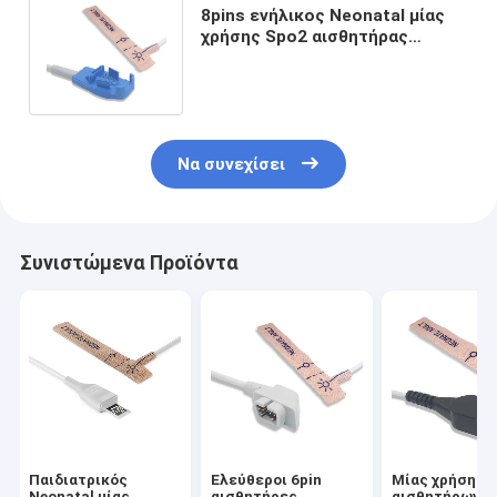
8pins ενήλικος Neonatal μίας
χρήσης Spo2 αισθητήρας
συνδετήρων για τη Γερμανία
oxy-AF-10
Να συνεχίσει
Συνιστώμενα Προϊόντα
Παιδιατρικός
Ελεύθεροι 6pin
Μίας χρήσης 
Neonatal μίας
αισθητήρες
αισθητήρων