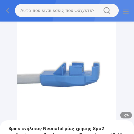
2
/
4
8pins ενήλικος Neonatal μίας χρήσης Spo2