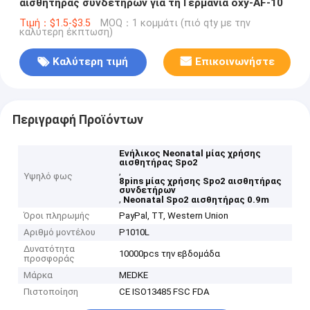
αισθητήρας συνδετήρων για τη Γερμανία oxy-AF-10
Τιμή：$1.5-$3.5
MOQ：1 κομμάτι (πιό qty με την
καλύτερη έκπτωση)
Καλύτερη τιμή
Επικοινωνήστε
Περιγραφή Προϊόντων
Ενήλικος Neonatal μίας χρήσης
αισθητήρας Spo2
,
Υψηλό φως
8pins μίας χρήσης Spo2 αισθητήρας
συνδετήρων
,
Neonatal Spo2 αισθητήρας 0.9m
Όροι πληρωμής
PayPal, TT, Western Union
Αριθμό μοντέλου
P1010L
Δυνατότητα
10000pcs την εβδομάδα
προσφοράς
Μάρκα
MEDKE
Πιστοποίηση
CE ISO13485 FSC FDA